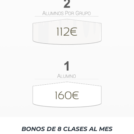
BONOS DE 8 CLASES AL MES