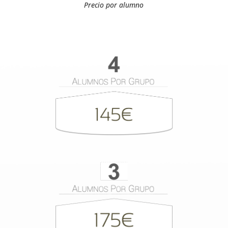
Precio por alumno