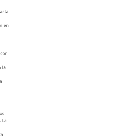
o
hasta
ón en
 con
 la
a
la
b
vos
. La
ta