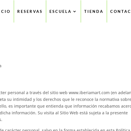
ICIO
RESERVAS
ESCUELA
TIENDA
CONTAC
a
cter personal a través del sitio web www.iberiamart.com (en adelan
speta su intimidad y los derechos que le reconoce la normativa sobr
 ello, es importante que entienda que información recabamos acer
icha información. Su visita al Sitio Web está sujeta a la presente
s.
 carácter personal, salvo en la forma establecida en esta Política