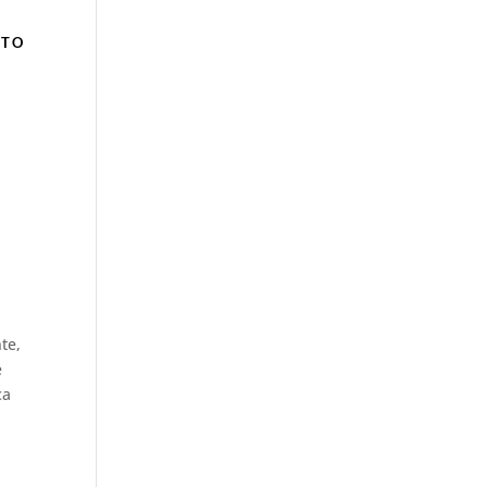
TO
te,
e
ca