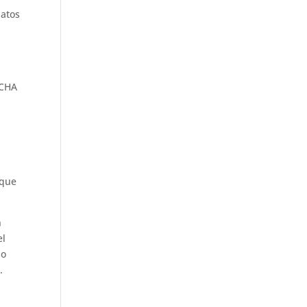
datos
N
ICHA
 que
n
el
so
.