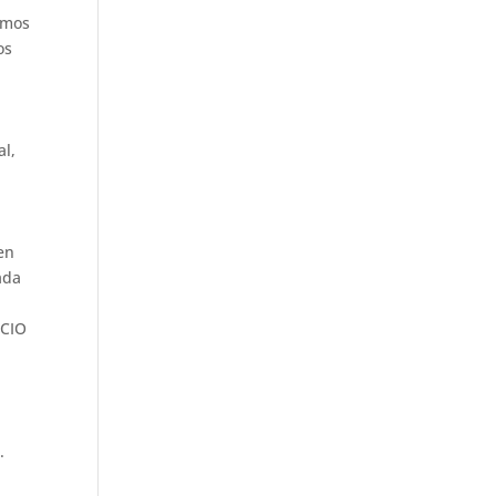
amos
os
al,
en
ada
NCIO
·