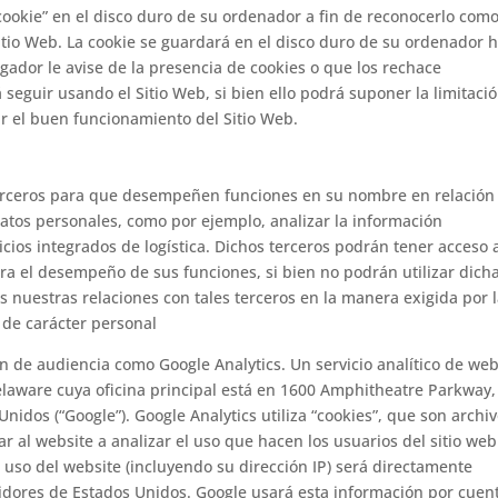
cookie” en el disco duro de su ordenador a fin de reconocerlo com
itio Web. La cookie se guardará en el disco duro de su ordenador 
gador le avise de la presencia de cookies o que los rechace
seguir usando el Sitio Web, si bien ello podrá suponer la limitaci
ir el buen funcionamiento del Sitio Web.
 terceros para que desempeñen funciones en su nombre en relación
datos personales, como por ejemplo, analizar la información
icios integrados de logística. Dichos terceros podrán tener acceso a
ra el desempeño de sus funciones, si bien no podrán utilizar dich
 nuestras relaciones con tales terceros en la manera exigida por 
 de carácter personal
n de audiencia como Google Analytics. Un servicio analítico de we
elaware cuya oficina principal está en 1600 Amphitheatre Parkway,
nidos (“Google”). Google Analytics utiliza “cookies”, que son archi
 al website a analizar el uso que hacen los usuarios del sitio web
 uso del website (incluyendo su dirección IP) será directamente
vidores de Estados Unidos. Google usará esta información por cuen