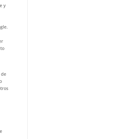
e y
gle.
er
nto
a de
o
otros
se