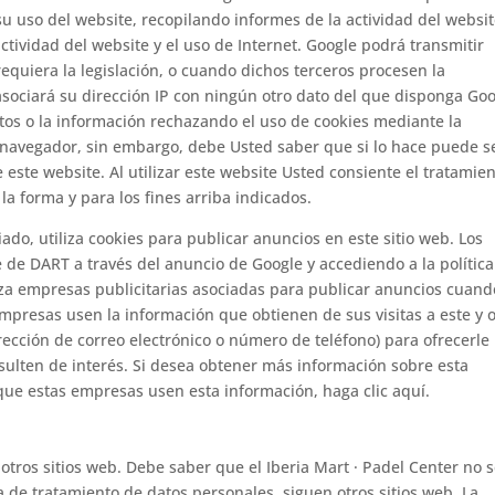
su uso del website, recopilando informes de la actividad del websit
ctividad del website y el uso de Internet. Google podrá transmitir
requiera la legislación, o cuando dichos terceros procesen la
sociará su dirección IP con ningún otro dato del que disponga Goo
tos o la información rechazando el uso de cookies mediante la
 navegador, sin embargo, debe Usted saber que si lo hace puede s
este website. Al utilizar este website Usted consiente el tratamie
a forma y para los fines arriba indicados.
do, utiliza cookies para publicar anuncios en este sitio web. Los
e de DART a través del anuncio de Google y accediendo a la polític
liza empresas publicitarias asociadas para publicar anuncios cuand
 empresas usen la información que obtienen de sus visitas a este y 
irección de correo electrónico o número de teléfono) para ofrecerle
esulten de interés. Si desea obtener más información sobre esta
que estas empresas usen esta información, haga clic aquí.
otros sitios web. Debe saber que el Iberia Mart · Padel Center no 
a de tratamiento de datos personales, siguen otros sitios web. La