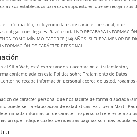
los avisos establecidos para cada supuesto en que se recojan sus 
uier información, incluyendo datos de carácter personal, que
 las obligaciones legales. Razón social NO RECABARA INFORMACIÓ
ENGA COMO MÍNIMO CATORCE (14) AÑOS. SI FUERA MENOR DE D
S INFORMACIÓN DE CARÁCTER PERSONAL.
mación
 en el Sitio Web, está expresando su aceptación al tratamiento y
orma contemplada en esta Política sobre Tratamiento de Datos
el Center no recabe información personal acerca de usted, rogamos
mación de carácter personal que nos facilite de forma disociada (si
omo puede ser la elaboración de estadísticas. Así, Iberia Mart · Pad
eterminada información de carácter no personal referente a su u
rmación que indique cuáles de nuestras páginas son más populares
tro