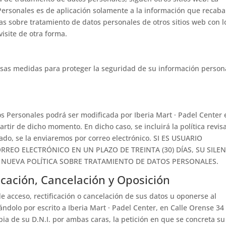
 Personales es de aplicación solamente a la información que recab
cas sobre tratamiento de datos personales de otros sitios web con l
isite de otra forma.
rsas medidas para proteger la seguridad de su información person
os Personales podrá ser modificada por Iberia Mart · Padel Center 
tir de dicho momento. En dicho caso, se incluirá la política revis
trado, se la enviaremos por correo electrónico. SI ES USUARIO
REO ELECTRÓNICO EN UN PLAZO DE TREINTA (30) DÍAS, SU SILE
NUEVA POLÍTICA SOBRE TRATAMIENTO DE DATOS PERSONALES.
icación, Cancelación y Oposición
e acceso, rectificación o cancelación de sus datos u oponerse al
dolo por escrito a Iberia Mart · Padel Center, en Calle Orense 34 
a de su D.N.I. por ambas caras, la petición en que se concreta su